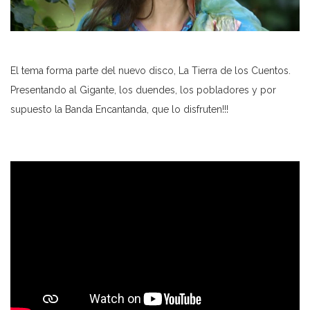
El tema forma parte del nuevo disco, La Tierra de los Cuentos.
Presentando al Gigante, los duendes, los pobladores y por
Facebook
Instagram
Youtube
Spotify
iTunes
Amazon
supuesto la Banda Encantanda, que lo disfruten!!!