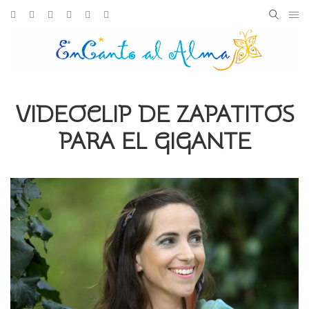
Skip
Facebook
Instagram
Youtube
Spotify
iTunes
Amazon
to
Search
SEARC
content
for:
VIDEOCLIP DE ZAPATITOS
PARA EL GIGANTE