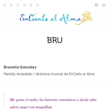
Skip
Facebook
Instagram
Youtube
Spotify
iTunes
Amazon
to
Search
SEARC
content
for:
BRU
Brunella González
Pianista, tecladista / directora musical de EnCanto al Alma
Me gusta el otoño, las historias románticas y desde niña
adoro jugar con maquillaje