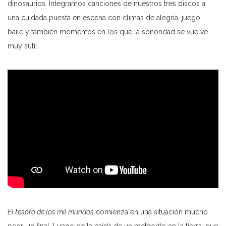
dinosaurios. Integramos canciones de nuestros tres discos a
una cuidada puesta en escena con climas de alegría, juego,
baile y también momentos en los que la sonoridad se vuelve
muy sutil.
Facebook
Instagram
Youtube
Spotify
iTunes
Amazon
El tesoro de los mil mundos
comienza en una situación mucho