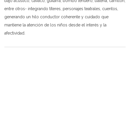
bajo acústico, cavaco, guitarra, bombo lehuero, batería, carrillón,
entre otros- integrando títeres, personajes teatrales, cuentos,
generando un hilo conductor coherente y cuidado que
mantiene la atención de los niños desde el interés y la
afectividad.
Post
navigation